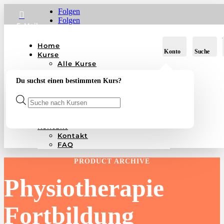
Folgen

Folgen
E-Mail
Wa
Home
Konto
Suche
Kurse
Alle Kurse
Manuelle Therapie
Du suchst einen bestimmten Kurs?
Zertifikatskurs
Dozenten
Products
Über uns
search
Standort
Die Akademie
Kontakt
Kontakt
FAQ
PRODUCT ARCHIVE
Physiotherapie
Fortbildung