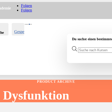
Folgen
ademie
Folgen
Warenkorb
0
0.00
€
Gespeichert
che
-
Du suchst einen bestimmt
Products
search
PRODUCT ARCHIVE
 Dysfunktion