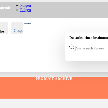
Folgen
ademie
Folgen
Warenkorb
0
0.00
€
Gespeichert
che
-
Du suchst einen bestimmt
Products
search
PRODUCT ARCHIVE