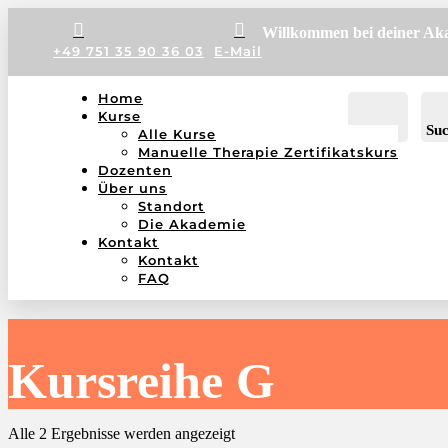


Willkommen bei deiner Ak
+49 751 35 90 36 03
E-Mail
Home
Kurse
Konto
Su
Alle Kurse
Manuelle Therapie Zertifikatskurs
Dozenten
Über uns
Standort
Die Akademie
Kontakt
Kontakt
FAQ
Kursreihe G
Alle 2 Ergebnisse werden angezeigt