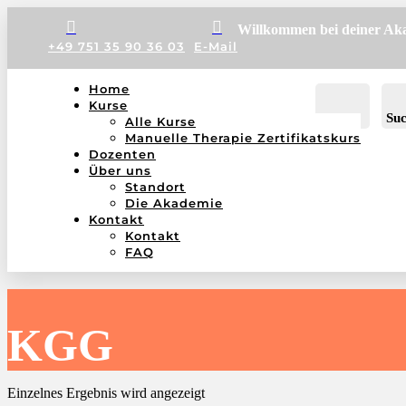


Willkommen bei deiner Ak
+49 751 35 90 36 03
E-Mail
Home
Kurse
Konto
Su
Alle Kurse
Manuelle Therapie Zertifikatskurs
Dozenten
Über uns
Standort
Die Akademie
Kontakt
Kontakt
FAQ
KGG
Einzelnes Ergebnis wird angezeigt