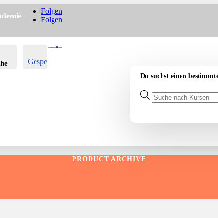
Folgen
ademie
Folgen
Warenkorb
0
0.00
€
Gespeichert
che
-
Du suchst einen bestimmt
Products
search
PRODUCT ARCHIVE